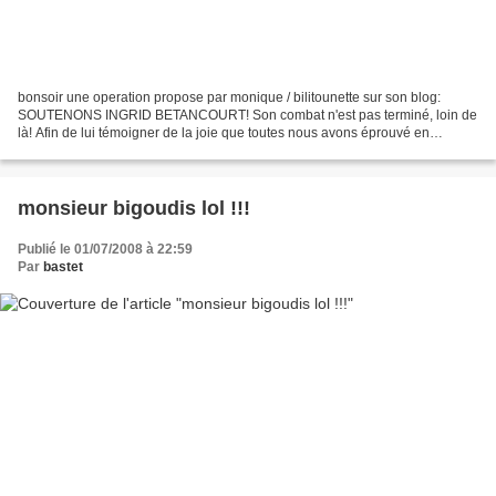
bonsoir une operation propose par monique / bilitounette sur son blog:
SOUTENONS INGRID BETANCOURT! Son combat n'est pas terminé, loin de
là! Afin de lui témoigner de la joie que toutes nous avons éprouvé en
apprenant sa libération, de la compréhension...
monsieur bigoudis lol !!!
Publié le 01/07/2008 à 22:59
Par
bastet