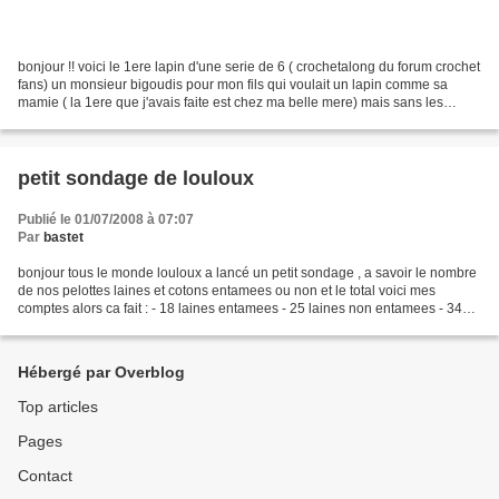
bonjour !! voici le 1ere lapin d'une serie de 6 ( crochetalong du forum crochet
fans) un monsieur bigoudis pour mon fils qui voulait un lapin comme sa
mamie ( la 1ere que j'avais faite est chez ma belle mere) mais sans les
bigoudis parce que c'est un...
petit sondage de louloux
Publié le 01/07/2008 à 07:07
Par
bastet
bonjour tous le monde louloux a lancé un petit sondage , a savoir le nombre
de nos pelottes laines et cotons entamees ou non et le total voici mes
comptes alors ca fait : - 18 laines entamees - 25 laines non entamees - 34
coton non entamees ( mais ca...
Hébergé par Overblog
Top articles
Pages
Contact