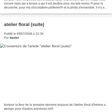
encore mais qui a trouve a qui il est destine pour ma tata momo !!! pour la
deuxieme: pour ma chocolatiere preferee!!!! et la photo d'ensemble: il n'y a
qu'un poisson car ils...
atelier floral (suite)
Publié le 09/07/2008 à 22:36
Par
bastet
bonjour la fleur de la semaine derniere toujours de l'atelier floral d'helene a
demain pour d'autres aventures lol!!!