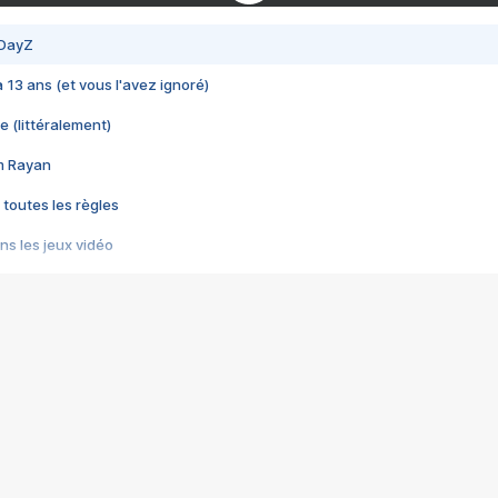
 DayZ
 a 13 ans (et vous l'avez ignoré)
e (littéralement)
im Rayan
 toutes les règles
s les jeux vidéo
us choquant de Rockstar ? - Le scandale BULLY
e plus moche de Steam
du RÊVE tourne au CAUCHEMAR
pendant 8 heures
it… à tort
umiliés par un jeu vidéo