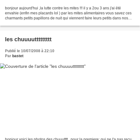
bonjour aujourd'hui ,la lutte contre les mites !!! il y a 2ou 3 ans j'ai été
envahie (enfin mes placards lol ) par les mites alimentaires vous savez ces
charmants petits papillons de nuit qui viennent faire leurs petits dans nos
paquets de féculents ou...
les chuuuuttttttttt
Publié le 10/07/2008 à 22:10
Par
bastet
bonjour voici les photos des chuuutttt , pour la premiere: qui ne l'a pas recu